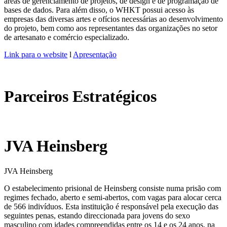
áreas de gerenciamento de projetos, de design e de programação de
bases de dados. Para além disso, o WHKT possui acesso às
empresas das diversas artes e ofícios necessárias ao desenvolvimento
do projeto, bem como aos representantes das organizações no setor
de artesanato e comércio especializado.
Link para o website
l
Apresentação
Parceiros Estratégicos
JVA Heinsberg
JVA Heinsberg
O estabelecimento prisional de Heinsberg consiste numa prisão com
regimes fechado, aberto e semi-abertos, com vagas para alocar cerca
de 566 indivíduos. Esta instituição é responsável pela execução das
seguintes penas, estando direccionada para jovens do sexo
masculino com idades compreendidas entre os 14 e os 24 anos, na