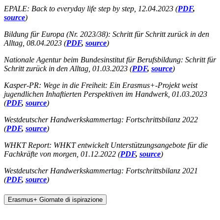
EPALE: Back to everyday life step by step, 12.04.2023 (
PDF
,
source
)
Bildung für Europa (Nr. 2023/38): Schritt für Schritt zurück in den
Alltag, 08.04.2023 (
PDF
,
source
)
Nationale Agentur beim Bundesinstitut für Berufsbildung: Schritt für
Schritt zurück in den Alltag, 01.03.2023 (
PDF
,
source
)
Kasper-PR: Wege in die Freiheit: Ein Erasmus+-Projekt weist
jugendlichen Inhaftierten Perspektiven im Handwerk, 01.03.2023
(
PDF
,
source
)
Westdeutscher Handwerkskammertag: Fortschrittsbilanz 2022
(
PDF
,
source
)
WHKT Report: WHKT entwickelt Unterstützungsangebote für die
Fachkräfte von morgen, 01.12.2022 (
PDF
,
source
)
Westdeutscher Handwerkskammertag: Fortschrittsbilanz 2021
(
PDF
,
source
)
Erasmus+ Giornate di ispirazione